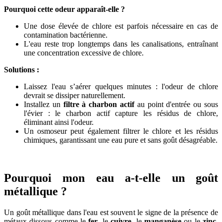
Pourquoi cette odeur apparaît-elle ?
Une dose élevée de chlore est parfois nécessaire en cas de
contamination bactérienne.
L'eau reste trop longtemps dans les canalisations, entraînant
une concentration excessive de chlore.
Solutions :
Laissez l'eau s’aérer quelques minutes : l'odeur de chlore
devrait se dissiper naturellement.
Installez un
filtre à charbon actif
au point d'entrée ou sous
l'évier : le charbon actif capture les résidus de chlore,
éliminant ainsi l'odeur.
Un osmoseur peut également filtrer le chlore et les résidus
chimiques, garantissant une eau pure et sans goût désagréable.
Pourquoi mon eau a-t-elle un goût
métallique ?
Un goût métallique dans l'eau est souvent le signe de la présence de
métaux dissous comme le
fer
, le
cuivre
, le
manganèse
ou le
zinc
.