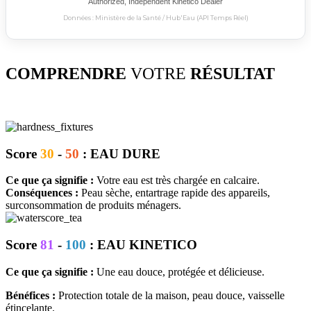
Authorized, Independent Kinetico Dealer
Données : Ministère de la Santé / Hub'Eau (API Temps Réel)
COMPRENDRE
VOTRE
RÉSULTAT
Score
30
-
50
: EAU DURE
Ce que ça signifie :
Votre eau est très chargée en calcaire.
Conséquences :
Peau sèche, entartrage rapide des appareils,
surconsommation de produits ménagers.
Score
81
-
100
: EAU KINETICO
Ce que ça signifie :
Une eau douce, protégée et délicieuse.
Bénéfices :
Protection totale de la maison, peau douce, vaisselle
étincelante.