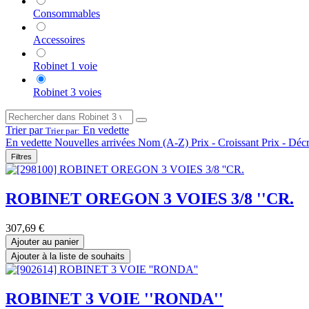
Consommables
Accessoires
Robinet 1 voie
Robinet 3 voies
Trier par
En vedette
Trier par:
En vedette
Nouvelles arrivées
Nom (A-Z)
Prix - Croissant
Prix - Déc
Filtres
ROBINET OREGON 3 VOIES 3/8 ''CR.
307,69
€
Ajouter au panier
Ajouter à la liste de souhaits
ROBINET 3 VOIE ''RONDA''