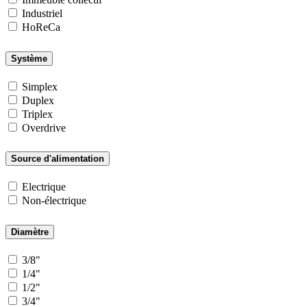
Industriel
HoReCa
Système
Simplex
Duplex
Triplex
Overdrive
Source d'alimentation
Electrique
Non-électrique
Diamètre
3/8"
1/4"
1/2"
3/4"