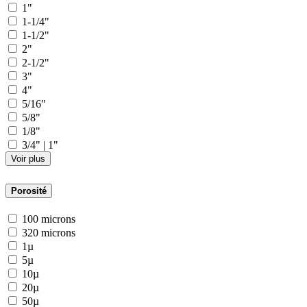
1"
1-1/4"
1-1/2"
2"
2-1/2"
3"
4"
5/16"
5/8"
1/8"
3/4" | 1"
Voir plus
Porosité
100 microns
320 microns
1µ
5µ
10µ
20µ
50µ