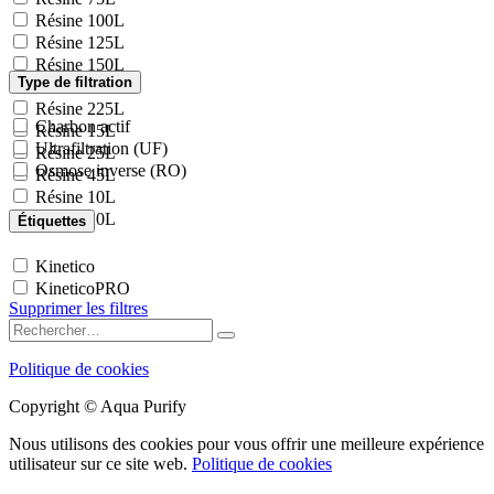
Résine 100L
Résine 125L
Résine 150L
Type de filtration
Résine 175L
Résine 225L
Charbon actif
Résine 15L
Ultrafiltration (UF)
Résine 25L
Osmose inverse (RO)
Résine 45L
Résine 10L
Résine 20L
Étiquettes
Kinetico
KineticoPRO
Supprimer les filtres
Politique de cookies
Copyright © Aqua Purify
Nous utilisons des cookies pour vous offrir une meilleure expérience
utilisateur sur ce site web.
Politique de cookies